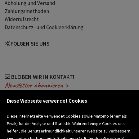
Abholung und Versand
Zahlungsmethoden
Widerrufsrecht
Datenschutz- und Cookieerklärung
FOLGEN SIE UNS
BLEIBEN WIR IN KONTAKT!
Newsletter abonnieren >
Diese Webseite verwendet Cookies
VERANSTALTUNGEN
Diese Internetseite verwendet Cookies sowie Matomo (ehemals
Piwik) für die Analyse und Statistik. Während einige Cookies uns
helfen, die Benutzerfreundlichkeit unserer Website zu verbessern,
SCHULBUCHSERVICE
sind andere für bestimmte Funktionen (z. B. für den Warenkorb)