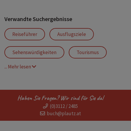
Verwandte Suchergebnisse
Reiseführer
Ausflugsziele
Sehenswürdigkeiten
Tourismus
... Mehr lesen
Tirol
Alpen
Kitzbühel
Kufstein
Achensee
Ötztal
Haben Sie Fragen? Wir sind für Sie da!
(0)3112 / 2485
Freizeittipps
Familienausflüge
buch@plautz.at
Innsbruck
Kinder
Abenteuer