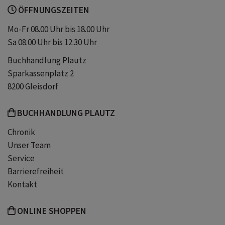
ÖFFNUNGSZEITEN
Erlebnis
Ausflugstipps
Mo-Fr 08.00 Uhr bis 18.00 Uhr
Sa 08.00 Uhr bis 12.30 Uhr
Ausflüge mit Kindern
Ausflugsideen
Buchhandlung Plautz
Sparkassenplatz 2
100x Tirol
8200 Gleisdorf
BUCHHANDLUNG PLAUTZ
Chronik
Unser Team
Service
Barrierefreiheit
Kontakt
ONLINE SHOPPEN